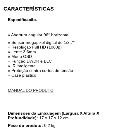
CARACTERÍSTICAS
Especificação:
» Abertura angular 96° horizontal
» Sensor megapixel digital de 1/2.7"
» Resolução Full HD (1080p)
» Lente 3,6mm
» Menu OSD
» Função DWDR e BLC
» IR inteligente
» Proteção contra surtos de tensão
» Case plástico
MANUAL DO PRODUTO
Dimensões da Embalagem (Largura X Altura X
Profundidade):
17
x
17
x 12 cm
Peso do produto:
0,2
kg